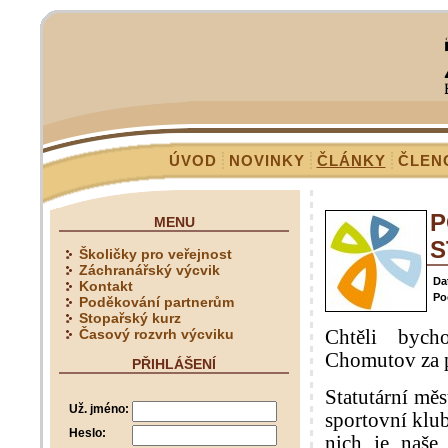
ÚVOD
NOVINKY
ČLÁNKY
ČLEN
P
MENU
S
Školičky pro veřejnost
Záchranářský výcvik
Da
Kontakt
Po
Poděkování partnerům
Stopařský kurz
Časový rozvrh výcviku
Chtěli bych
Chomutov za p
PŘIHLÁŠENÍ
Statutární mě
Už. jméno:
sportovní klu
Heslo:
nich je naše