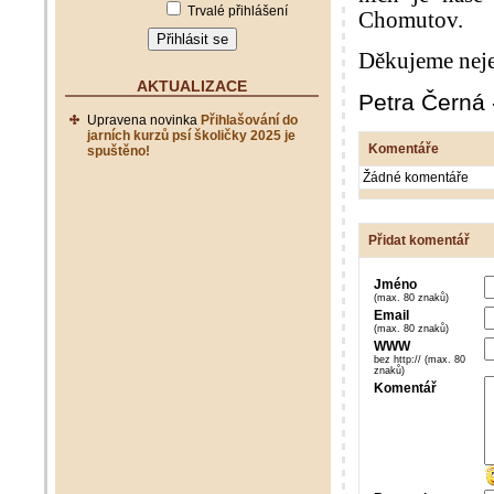
Trvalé přihlášení
Chomutov.
Děkujeme nejen
AKTUALIZACE
Petra Černá 
Upravena novinka
Přihlašování do
jarních kurzů psí školičky 2025 je
Komentáře
spuštěno!
Žádné komentáře
Přidat komentář
Jméno
(max. 80 znaků)
Email
(max. 80 znaků)
WWW
bez http:// (max. 80
znaků)
Komentář