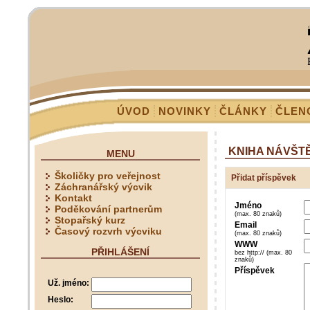
ÚVOD
NOVINKY
ČLÁNKY
ČLEN
KNIHA NÁVŠT
MENU
Školičky pro veřejnost
Přidat příspěvek
Záchranářský výcvik
Kontakt
Jméno
Poděkování partnerům
(max. 80 znaků)
Stopařský kurz
Email
Časový rozvrh výcviku
(max. 80 znaků)
WWW
PŘIHLÁŠENÍ
bez http:// (max. 80
znaků)
Příspěvek
Už. jméno:
Heslo: