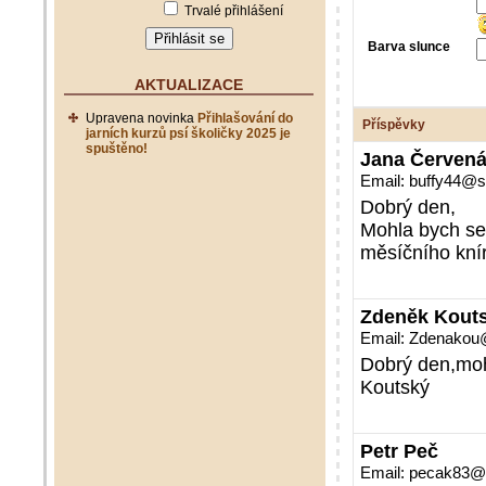
Trvalé přihlášení
Barva slunce
AKTUALIZACE
Upravena novinka
Přihlašování do
Příspěvky
jarních kurzů psí školičky 2025 je
spuštěno!
Jana Červen
Email: buffy44@
Dobrý den,
Mohla bych se 
měsíčního kní
Zdeněk Kout
Email: Zdenakou
Dobrý den,mohl
Koutský
Petr Peč
Email: pecak83