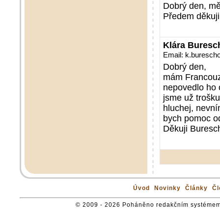
Dobrý den, mě
Předem děkuji
Klára Buresc
Email: k.buresc
Dobrý den,
mám Francouzs
nepovedlo ho o
jsme už trošku
hluchej, nevní
bych pomoc od
Děkuji Buresc
Úvod
Novinky
Články
Čl
© 2009 - 2026 Poháněno redakčním systémem