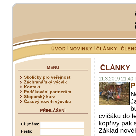
ÚVOD
NOVINKY
ČLÁNKY
ČLEN
ČLÁNKY
MENU
Školičky pro veřejnost
11.3.2019 21:40 |
Záchranářský výcvik
P
Kontakt
Poděkování partnerům
N
Stopařský kurz
J
Časový rozvrh výcviku
b
PŘIHLÁŠENÍ
cvičáku do l
kopřivy pak 
Už. jméno:
Základ novéh
Heslo: