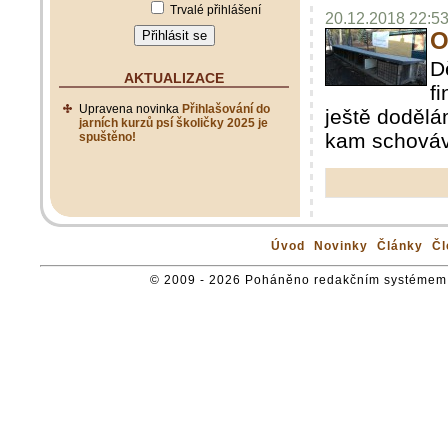
Trvalé přihlášení
20.12.2018 22:53
O
D
AKTUALIZACE
f
Upravena novinka
Přihlašování do
ještě dodělá
jarních kurzů psí školičky 2025 je
kam schováv
spuštěno!
Úvod
Novinky
Články
Čl
© 2009 - 2026 Poháněno redakčním systémem 