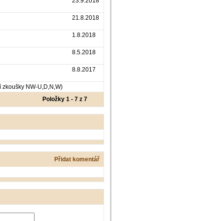
23.9.2018
21.8.2018
1.8.2018
8.5.2018
8.8.2017
ní zkoušky NW-U,D,N,W)
Položky 1 - 7 z 7
Přidat komentář