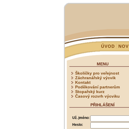
ÚVOD
NOV
MENU
Školičky pro veřejnost
Záchranářský výcvik
Kontakt
Poděkování partnerům
Stopařský kurz
Časový rozvrh výcviku
PŘIHLÁŠENÍ
Už. jméno:
Heslo: