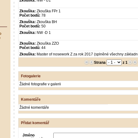
Zkouška:
NW - U1
Zkouška:
Zkouška FPr 1
Počet bodů:
78
Zkouška:
Zkouška BH
Počet bodů:
50
Zkouška:
NW -D 1
o
e
Zkouška:
Zkouška ZZO
Počet bodů:
44
Zkouška:
Master of nosework Z za rok 2017 (splněné všechny základ
Strana
z 1
Fotogalerie
Žádné fotografie v galerii
Komentáře
Žádné komentáře
Přidat komentář
Jméno