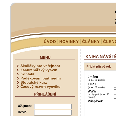
ÚVOD
NOVINKY
ČLÁNKY
ČLEN
KNIHA NÁVŠT
MENU
Školičky pro veřejnost
Přidat příspěvek
Záchranářský výcvik
Kontakt
Jméno
Poděkování partnerům
(max. 80 znaků)
Stopařský kurz
Email
Časový rozvrh výcviku
(max. 80 znaků)
WWW
PŘIHLÁŠENÍ
bez http:// (max. 80
znaků)
Příspěvek
Už. jméno:
Heslo: