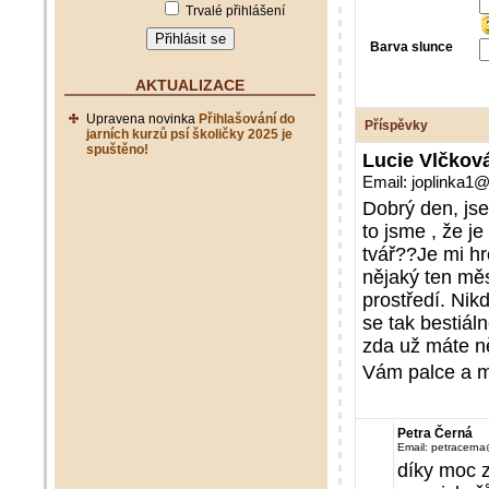
Trvalé přihlášení
Barva slunce
AKTUALIZACE
Upravena novinka
Přihlašování do
Příspěvky
jarních kurzů psí školičky 2025 je
spuštěno!
Lucie Vlčkov
Email: joplinka1
Dobrý den, js
to jsme , že j
tvář??Je mi hr
nějaký ten mě
prostředí. Nik
se tak bestiál
zda už máte n
Vám palce a 
Petra Černá
Email: petracern
díky moc z