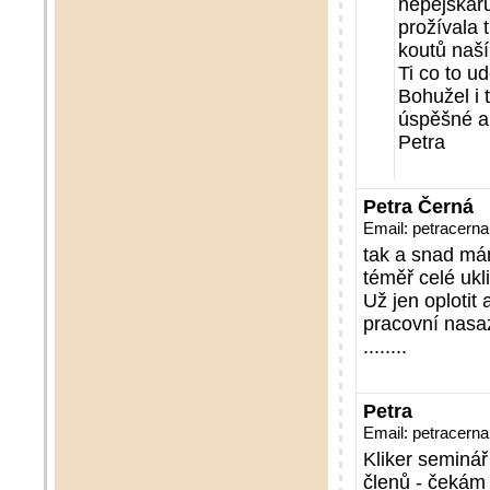
nepejskařů
prožívala 
koutů naš
Ti co to u
Bohužel i 
úspěšné a 
Petra
Petra Černá
Email: petracer
tak a snad mám
téměř celé ukl
Už jen oplotit
pracovní nasa
........
Petra
Email: petracer
Kliker seminář
členů - čekám 