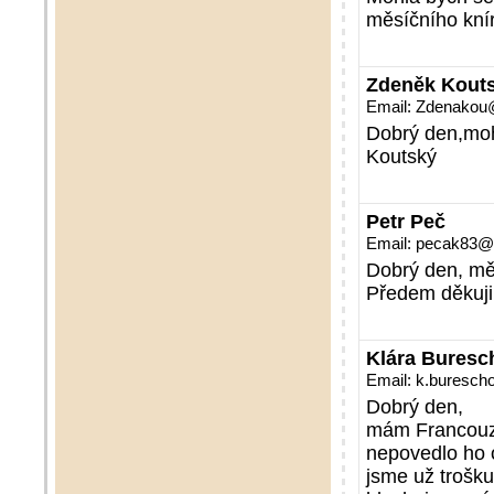
měsíčního kní
Zdeněk Kout
Email: Zdenakou
Dobrý den,mohl
Koutský
Petr Peč
Email: pecak83
Dobrý den, mě
Předem děkuji
Klára Buresc
Email: k.buresc
Dobrý den,
mám Francouzs
nepovedlo ho o
jsme už trošku