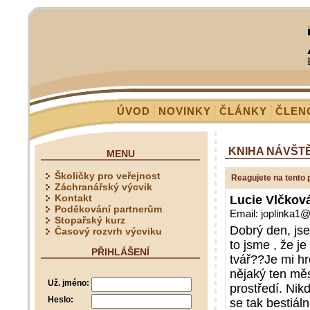
ÚVOD
NOVINKY
ČLÁNKY
ČLEN
KNIHA NÁVŠT
MENU
Školičky pro veřejnost
Reagujete na tento 
Záchranářský výcvik
Kontakt
Lucie Vlčkov
Poděkování partnerům
Email: joplinka1
Stopařský kurz
Dobrý den, js
Časový rozvrh výcviku
to jsme , že j
PŘIHLÁŠENÍ
tvář??Je mi hr
nějaký ten mě
Už. jméno:
prostředí. Nik
Heslo:
se tak bestiál