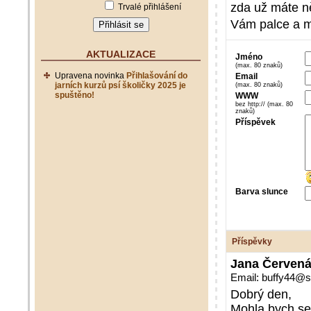
zda už máte n
Trvalé přihlášení
Vám palce a 
AKTUALIZACE
Jméno
(max. 80 znaků)
Upravena novinka
Přihlašování do
Email
jarních kurzů psí školičky 2025 je
(max. 80 znaků)
spuštěno!
WWW
bez http:// (max. 80
znaků)
Příspěvek
Barva slunce
Příspěvky
Jana Červen
Email: buffy44@
Dobrý den,
Mohla bych se 