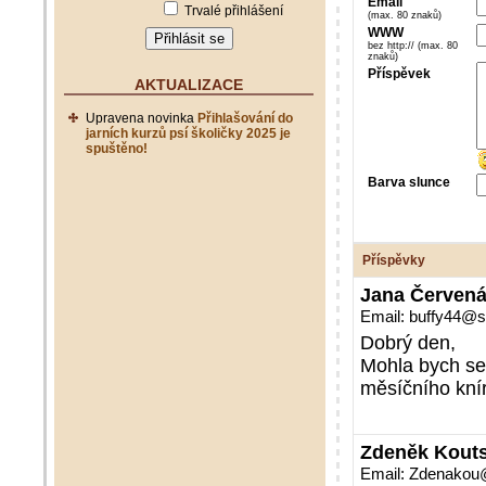
Email
Trvalé přihlášení
(max. 80 znaků)
WWW
bez http:// (max. 80
znaků)
Příspěvek
AKTUALIZACE
Upravena novinka
Přihlašování do
jarních kurzů psí školičky 2025 je
spuštěno!
Barva slunce
Příspěvky
Jana Červen
Email: buffy44@
Dobrý den,
Mohla bych se 
měsíčního kní
Zdeněk Kout
Email: Zdenakou