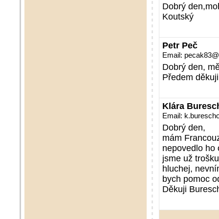
Dobrý den,mohl
Koutský
Petr Peč
Email: pecak83
Dobrý den, mě
Předem děkuji
Klára Buresc
Email: k.buresc
Dobrý den,
mám Francouzs
nepovedlo ho o
jsme už trošku
hluchej, nevní
bych pomoc od
Děkuji Buresc