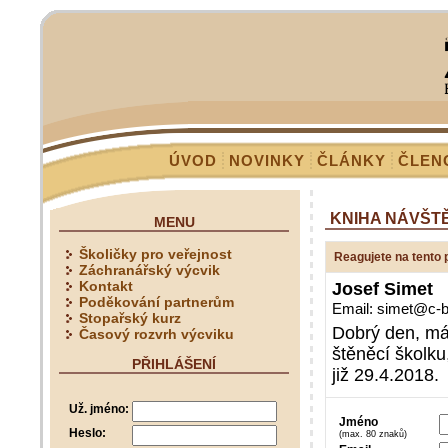
ÚVOD
NOVINKY
ČLÁNKY
ČLEN
KNIHA NÁVŠT
MENU
Školičky pro veřejnost
Reagujete na tento 
Záchranářský výcvik
Kontakt
Josef Simet
Poděkování partnerům
Email: simet@c-
Stopařský kurz
Dobrý den, má
Časový rozvrh výcviku
štěněcí školku
PŘIHLÁŠENÍ
již 29.4.2018.
Už. jméno:
Jméno
Heslo:
(max. 80 znaků)