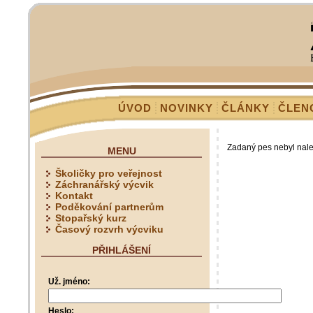
ÚVOD
NOVINKY
ČLÁNKY
ČLEN
Zadaný pes nebyl nal
MENU
Školičky pro veřejnost
Záchranářský výcvik
Kontakt
Poděkování partnerům
Stopařský kurz
Časový rozvrh výcviku
PŘIHLÁŠENÍ
Už. jméno:
Heslo: