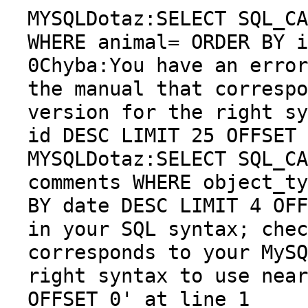
MYSQLDotaz:SELECT SQL_CA
WHERE animal= ORDER BY i
0Chyba:You have an error
the manual that correspo
version for the right sy
id DESC LIMIT 25 OFFSET 
MYSQLDotaz:SELECT SQL_CA
comments WHERE object_ty
BY date DESC LIMIT 4 OFF
in your SQL syntax; chec
corresponds to your MySQ
right syntax to use near
OFFSET 0' at line 1